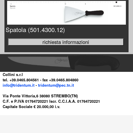
Spatola (501.4300.12)
Collini s.r.l
tel. +39.0465.804561 - fax +39.0465.804860
info@tridentum.it
-
tridentum@pec.tn.it
Via Ponte Vittoria,6 38080 STREMBO(TN)
C.F. e P.IVA 01764720221 Iscr. C.C.I.A.A. 01764720221
Capitale Sociale € 20.000,00 i.v.