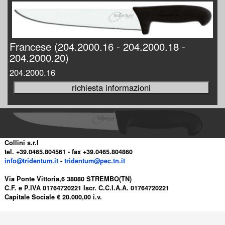
Francese (204.2000.16 - 204.2000.18 -
204.2000.20)
204.2000.16
Collini s.r.l
tel. +39.0465.804561 - fax +39.0465.804860
info@tridentum.it
-
tridentum@pec.tn.it
Via Ponte Vittoria,6 38080 STREMBO(TN)
C.F. e P.IVA 01764720221 Iscr. C.C.I.A.A. 01764720221
Capitale Sociale € 20.000,00 i.v.